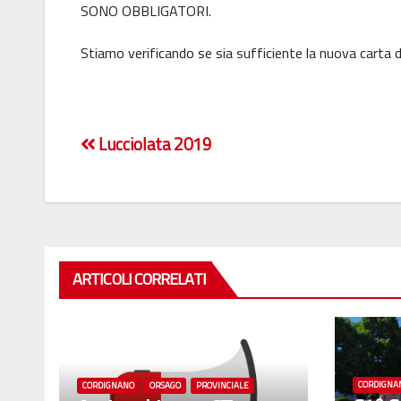
SONO OBBLIGATORI.
Stiamo verificando se sia sufficiente la nuova carta di
Navigazione
Lucciolata 2019
articoli
ARTICOLI CORRELATI
CORDIGNA
CORDIGNANO
ORSAGO
PROVINCIALE