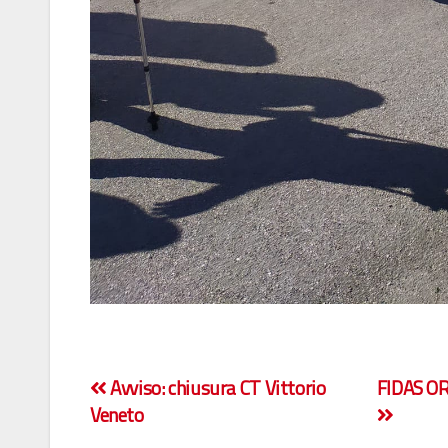
Navigazione
Avviso: chiusura CT Vittorio
FIDAS OR
Veneto
articoli